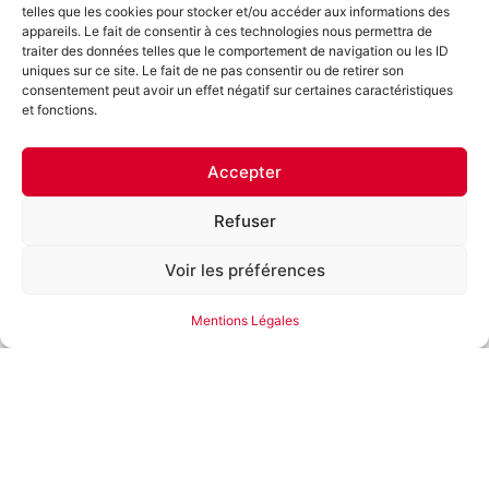
telles que les cookies pour stocker et/ou accéder aux informations des
appareils. Le fait de consentir à ces technologies nous permettra de
traiter des données telles que le comportement de navigation ou les ID
uniques sur ce site. Le fait de ne pas consentir ou de retirer son
consentement peut avoir un effet négatif sur certaines caractéristiques
Franche-Comté Élevage
et fonctions.
Le Groupe Franche-Comté Élevage est né du regroupement d’agriculteurs
francs-comtois au sein d’une coopérative, afin de valoriser leurs productions
porcines et bovines.
Accepter
Refuser
Nos sociétés
Voir les préférences
Coopérative FCE
SICA La Chevillotte
Société Bisontine d’Abattage
Mentions Légales
Les Éleveurs de la Chevillotte
Nous suivre
Nous rejoindre
Nous recrutons !