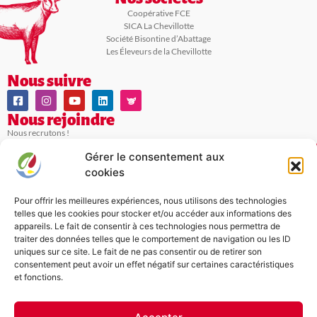
Coopérative FCE
SICA La Chevillotte
Société Bisontine d’Abattage
Les Éleveurs de la Chevillotte
Nous suivre
Nous rejoindre
Nous recrutons !
Gérer le consentement aux
Nous contacter
cookies
Franche-Comté Élevage
Lieu Dit La Cudotte
Pour offrir les meilleures expériences, nous utilisons des technologies
25620 LA CHEVILLOTTE
telles que les cookies pour stocker et/ou accéder aux informations des
03 81 55 70 50
appareils. Le fait de consentir à ces technologies nous permettra de
traiter des données telles que le comportement de navigation ou les ID
Formulaire de contact en ligne
uniques sur ce site. Le fait de ne pas consentir ou de retirer son
consentement peut avoir un effet négatif sur certaines caractéristiques
et fonctions.
Conditions de Vente
–
Mentions Légales
–
Index d’égalité
N° TVA Intracommunautaire 
FR41333308047