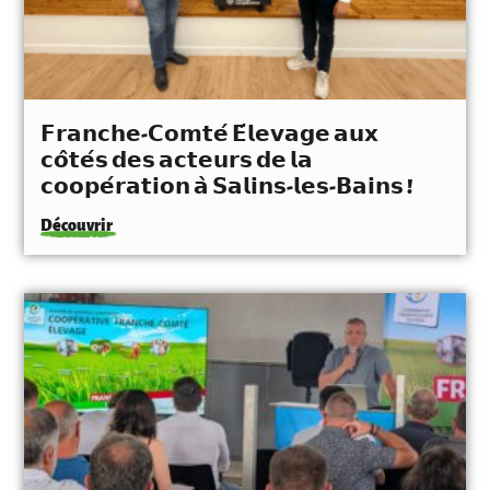
𝗙𝗿𝗮𝗻𝗰𝗵𝗲-𝗖𝗼𝗺𝘁𝗲́ 𝗘́𝗹𝗲𝘃𝗮𝗴𝗲 𝗮𝘂𝘅
𝗰𝗼̂𝘁𝗲́𝘀 𝗱𝗲𝘀 𝗮𝗰𝘁𝗲𝘂𝗿𝘀 𝗱𝗲 𝗹𝗮
𝗰𝗼𝗼𝗽𝗲́𝗿𝗮𝘁𝗶𝗼𝗻 𝗮̀ 𝗦𝗮𝗹𝗶𝗻𝘀-𝗹𝗲𝘀-𝗕𝗮𝗶𝗻𝘀 !
Découvrir