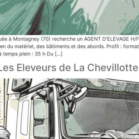
tuée à Montagney (70) recherche un AGENT D’ELEVAGE H/F
ien du matériel, des bâtiments et des abords. Profil : forma
à temps plein : 35 h Du […]
s Eleveurs de La Chevillotte