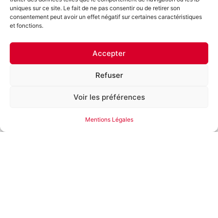
uniques sur ce site. Le fait de ne pas consentir ou de retirer son
consentement peut avoir un effet négatif sur certaines caractéristiques
Franche-Comté Élevage
et fonctions.
Le Groupe Franche-Comté Élevage est né du regroupement d’agriculteurs
francs-comtois au sein d’une coopérative, afin de valoriser leurs productions
porcines et bovines.
Accepter
Refuser
Nos sociétés
Voir les préférences
Coopérative FCE
SICA La Chevillotte
Société Bisontine d’Abattage
Mentions Légales
Les Éleveurs de la Chevillotte
Nous suivre
Nous rejoindre
Nous recrutons !
Nous contacter
Franche-Comté Élevage