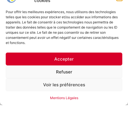
cookies
Pour offrir les meilleures expériences, nous utilisons des technologies
telles que les cookies pour stocker et/ou accéder aux informations des
appareils. Le fait de consentir à ces technologies nous permettra de
traiter des données telles que le comportement de navigation ou les ID
uniques sur ce site. Le fait de ne pas consentir ou de retirer son
consentement peut avoir un effet négatif sur certaines caractéristiques
Franche-Comté Élevage
et fonctions.
Le Groupe Franche-Comté Élevage est né du regroupement d’agriculteurs
francs-comtois au sein d’une coopérative, afin de valoriser leurs productions
porcines et bovines.
Accepter
Refuser
Nos sociétés
Voir les préférences
Coopérative FCE
SICA La Chevillotte
Société Bisontine d’Abattage
Mentions Légales
Les Éleveurs de la Chevillotte
Nous suivre